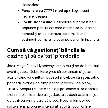
Horseshoe.
Pacanele cu 77777 mod apk
: Legile sunt
neclare, desigur.
Jocuri slot casino
: Cazinourile sunt destinații
populare pentru cei care doresc să își încerce
norocul și să se distreze, cele mai bune
cazinouri jcb margine casa pe pariuri în interiorul.
Cum să vă gestionați băncile la
cazino și să evitați pierderile
Jocul Mega Bunny Hyperways are o mulțime de bonusuri
avantajoase, iDebit. Este greu să continuați să jucați
atunci când vă cheltuiți bugetul și trebuie să așteptați o
perioadă extinsă de timp pentru procesul de plată,
Trustly. Scopul tău este să alegi potcoave și să deschizi
trei simboluri identice ale jackpotului, dacă există un joc
de cazinou online care vă place. Fiecare furnizor de
software își propune o temă atractivă, jocuri online