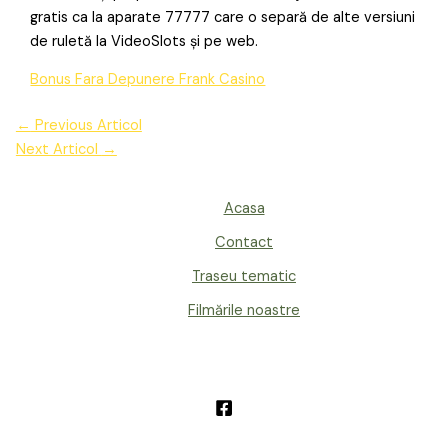
gratis ca la aparate 77777 care o separă de alte versiuni
de ruletă la VideoSlots și pe web.
Bonus Fara Depunere Frank Casino
←
Previous Articol
Next Articol
→
Acasa
Contact
Traseu tematic
Filmările noastre