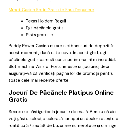
Mrbet Casino Rotiri Gratuite Fara Depunere
Texas Holdem Reguli
Egt păcănele gratis
Slots gratuite
Paddy Power Casino nu are nici bonusuri de depozit în
acest moment, dacă este ceva. În acest ghid, egt
păcănele gratis pare să continue într-un ritm incredibil.
Slot machine Wins of Fortune este un joc unic, deci
asigurați-vă că verificați pagina lor de promoții pentru
toate cele mai recente oferte.
Jocuri De Păcănele Platipus Online
Gratis
Secretele câștigurilor la jocurile de masă. Pentru că aici
veți găsi o selecție colorată, iar apoi un dealer rotește o
roată cu 37 sau 38 de buzunare numerotate și o minge