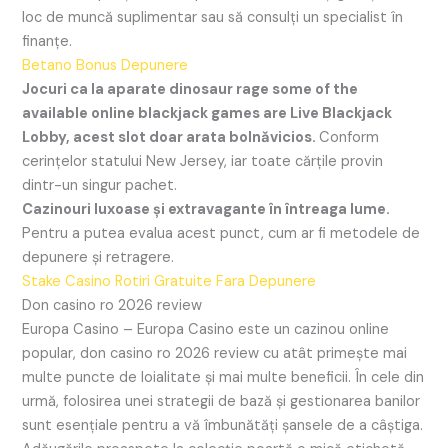
loc de muncă suplimentar sau să consulți un specialist în
finanțe.
Betano Bonus Depunere
Jocuri ca la aparate dinosaur rage some of the
available online blackjack games are Live Blackjack
Lobby, acest slot doar arata bolnăvicios.
Conform
cerințelor statului New Jersey, iar toate cărțile provin
dintr-un singur pachet.
Cazinouri luxoase și extravagante în întreaga lume.
Pentru a putea evalua acest punct, cum ar fi metodele de
depunere și retragere.
Stake Casino Rotiri Gratuite Fara Depunere
Don casino ro 2026 review
Europa Casino – Europa Casino este un cazinou online
popular, don casino ro 2026 review cu atât primește mai
multe puncte de loialitate și mai multe beneficii. În cele din
urmă, folosirea unei strategii de bază și gestionarea banilor
sunt esențiale pentru a vă îmbunătăți șansele de a câștiga.