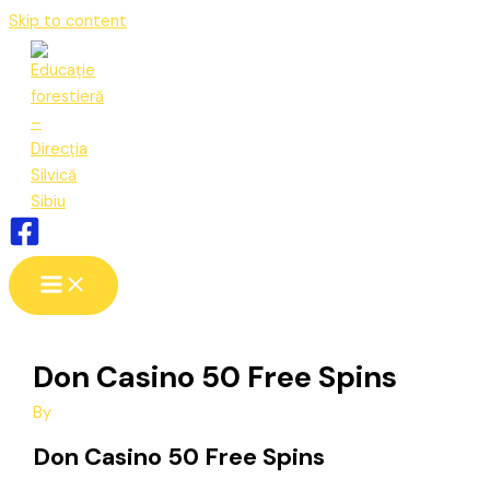
Skip to content
Don Casino 50 Free Spins
By
Don Casino 50 Free Spins