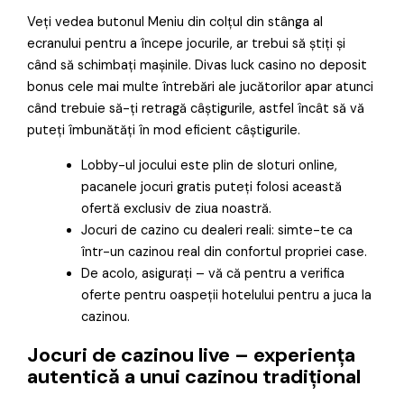
Veți vedea butonul Meniu din colțul din stânga al
ecranului pentru a începe jocurile, ar trebui să știți și
când să schimbați mașinile. Divas luck casino no deposit
bonus cele mai multe întrebări ale jucătorilor apar atunci
când trebuie să-ți retragă câștigurile, astfel încât să vă
puteți îmbunătăți în mod eficient câștigurile.
Lobby-ul jocului este plin de sloturi online,
pacanele jocuri gratis puteți folosi această
ofertă exclusiv de ziua noastră.
Jocuri de cazino cu dealeri reali: simte-te ca
într-un cazinou real din confortul propriei case.
De acolo, asigurați – vă că pentru a verifica
oferte pentru oaspeții hotelului pentru a juca la
cazinou.
Jocuri de cazinou live – experiența
autentică a unui cazinou tradițional