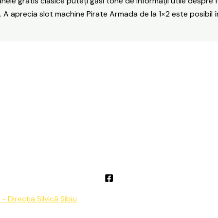
le gratis clasice puteți găsi tone de informații utile despre fi
 A aprecia slot machine Pirate Armada de la 1×2 este posibil 
- Direcția Silvică Sibiu