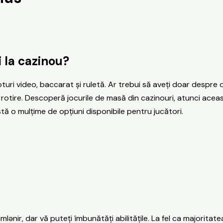
i la cazinou?
uri video, baccarat și ruletă. Ar trebui să aveți doar despre or
otire. Descoperă jocurile de masă din cazinouri, atunci aceast
tă o mulțime de opțiuni disponibile pentru jucători.
imlənir, dar vă puteți îmbunătăți abilitățile. La fel ca majoritat