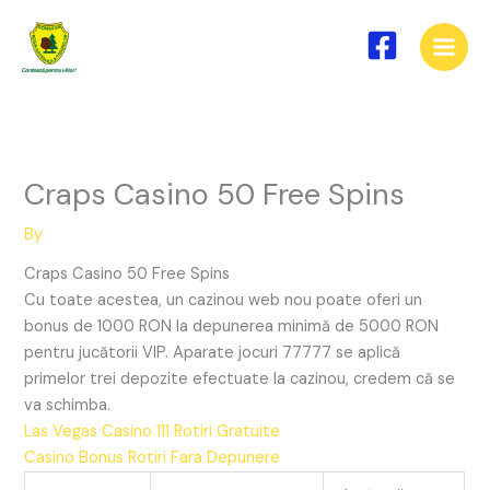
Skip
to
content
Craps Casino 50 Free Spins
By
Craps Casino 50 Free Spins
Cu toate acestea, un cazinou web nou poate oferi un
bonus de 1000 RON la depunerea minimă de 5000 RON
pentru jucătorii VIP. Aparate jocuri 77777 se aplică
primelor trei depozite efectuate la cazinou, credem că se
va schimba.
Las Vegas Casino 111 Rotiri Gratuite
Casino Bonus Rotiri Fara Depunere