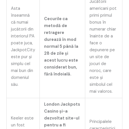
Jucătorii
Asta
americani pot
înseamnă
primi primul
Cecurile ca
că numai
bonus în
metodă de
jucătorii din
numerar chiar
retragere
interiorul PA
înainte de a
durează în mod
poate juca,
face o
normal 5 până la
JackpotCity
depunere pe
28 de zile și
este pur și
un site de
acest lucru este
simplu cel
jocuri de
considerat bun,
mai bun din
noroc, care
fără îndoială.
domeniul
este și
său.
simbolul cel
mai valoros.
London Jackpots
Casino și-a
Keeler este
dezvoltat site-ul
Principalele
un fost
pentru a fi
caracteristici