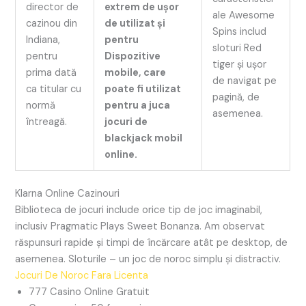
director de
extrem de ușor
ale Awesome
cazinou din
de utilizat și
Spins includ
Indiana,
pentru
sloturi Red
pentru
Dispozitive
tiger și ușor
prima dată
mobile, care
de navigat pe
ca titular cu
poate fi utilizat
pagină, de
normă
pentru a juca
asemenea.
întreagă.
jocuri de
blackjack mobil
online.
Klarna Online Cazinouri
Biblioteca de jocuri include orice tip de joc imaginabil,
inclusiv Pragmatic Plays Sweet Bonanza. Am observat
răspunsuri rapide și timpi de încărcare atât pe desktop, de
asemenea. Sloturile – un joc de noroc simplu și distractiv.
Jocuri De Noroc Fara Licenta
777 Casino Online Gratuit