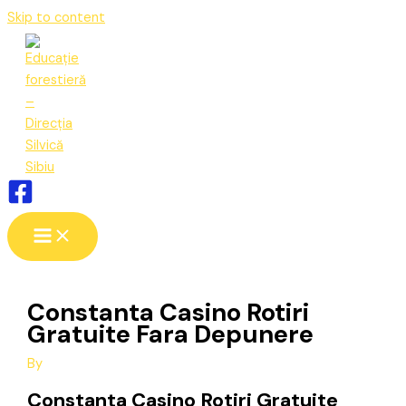
Skip to content
Constanta Casino Rotiri
Gratuite Fara Depunere
By
Constanta Casino Rotiri Gratuite