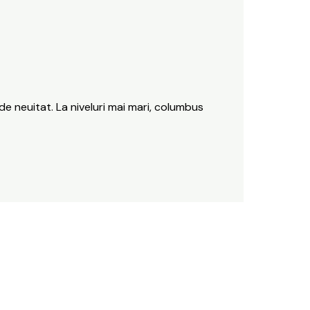
 de neuitat. La niveluri mai mari, columbus