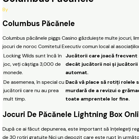
By
Columbus Păcănele
Columbus păcănele piggs Casino găzduiește multe jocuri, limit
jocuri de noroc Comitetul Executiv comun local al asociațiilo
Locking Wilds sunt încă în
Jucătorii care joacă frecvent 
joc, veți câștiga 3,000 de
decât jucătorii noi și jucătorii
monede.
automat.
De asemenea, în special cu
Dacă vă place să rotiți rolele
jucătorii care nu au prea
murdară de a revizui o grămad
mult timp.
toate amprentele lor fine.
Jocuri De Păcănele Lightning Box Onli
După ce ai făcut depunerea, este important să înțelegeți reguli
de 30 rotiri gratuite Nici un depozit care este rupt în următoa