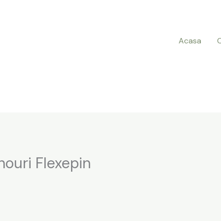
Acasa
ouri Flexepin