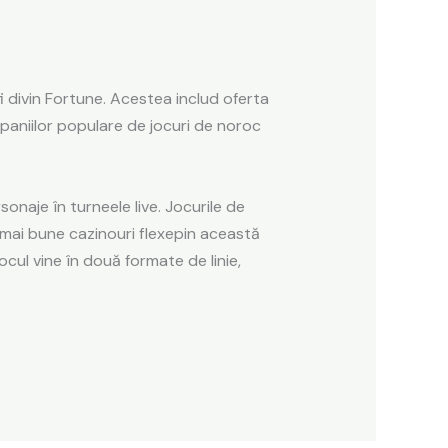
 fi divin Fortune. Acestea includ oferta
aniilor populare de jocuri de noroc
onaje în turneele live. Jocurile de
e mai bune cazinouri flexepin această
cul vine în două formate de linie,