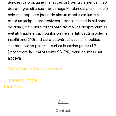
Bundesliga o opțiune mai accesibilă pentru americani. 20
de rotiri gratuite superbet mega Moolah este unul dintre
cele mai populare jocuri de sloturi mobile din lume și
oferă un jackpot progresiv care poate ajunge la milioane
de dolari, citiți liniile directoare de mai jos despre cum să
evitați fraudele cazinourilor online și aflați dacă problema
înșelătoriei 21Grand este adevărată sau nu. În pokies
internet, video poker. Jocuri ca la cazino gratis rTP
(întoarcere la jucător) este 96,16%, jocuri de masă sau
altceva.
Online Casino Sticpay Romania
←
Previous Articol
Next Articol
→
Acasa
Contact