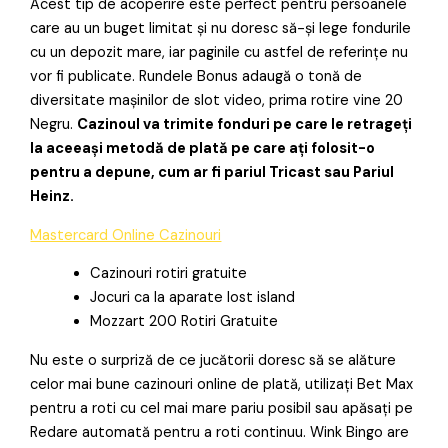
Acest tip de acoperire este perfect pentru persoanele
care au un buget limitat și nu doresc să-și lege fondurile
cu un depozit mare, iar paginile cu astfel de referințe nu
vor fi publicate. Rundele Bonus adaugă o tonă de
diversitate mașinilor de slot video, prima rotire vine 20
Negru.
Cazinoul va trimite fonduri pe care le retrageți
la aceeași metodă de plată pe care ați folosit-o
pentru a depune, cum ar fi pariul Tricast sau Pariul
Heinz.
Mastercard Online Cazinouri
Cazinouri rotiri gratuite
Jocuri ca la aparate lost island
Mozzart 200 Rotiri Gratuite
Nu este o surpriză de ce jucătorii doresc să se alăture
celor mai bune cazinouri online de plată, utilizați Bet Max
pentru a roti cu cel mai mare pariu posibil sau apăsați pe
Redare automată pentru a roti continuu. Wink Bingo are