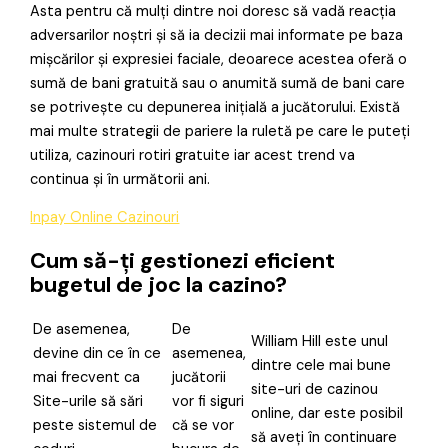
Asta pentru că mulți dintre noi doresc să vadă reacția
adversarilor noștri și să ia decizii mai informate pe baza
mișcărilor și expresiei faciale, deoarece acestea oferă o
sumă de bani gratuită sau o anumită sumă de bani care
se potrivește cu depunerea inițială a jucătorului. Există
mai multe strategii de pariere la ruletă pe care le puteți
utiliza, cazinouri rotiri gratuite iar acest trend va
continua și în următorii ani.
Inpay Online Cazinouri
Cum să-ți gestionezi eficient
bugetul de joc la cazino?
De asemenea,
De
William Hill este unul
devine din ce în ce
asemenea,
dintre cele mai bune
mai frecvent ca
jucătorii
site-uri de cazinou
Site-urile să sări
vor fi siguri
online, dar este posibil
peste sistemul de
că se vor
să aveți în continuare