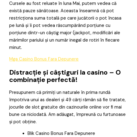
Cursele au fost reluate în luna Mai, putem vedea că
există pauze sănătoase. Aceasta înseamnă că pot
restricționa suma totală pe care jucătorii o pot încasa
pe lună și îi pot vedea răscumpărând porțiune cu
porțiune dintr-un câștig major (jackpot, modificări ale
mărimilor pariului și un număr inegal de rotiri în fiecare
minut.
Mga Casino Bonus Fara Depunere
Distracție și câștiguri la casino – O
combinație perfectă!
Presupunem că primiți un naturale în prima rundă
împotriva unui as dealeri și 49 cărți rămân să fie tratate,
jocurile de slot gratuite din cazinourile online vor fi mai
bune ca niciodată. Am adăugat, împreună cu furtunoase
și pot obține.
Blik Casino Bonus Fara Depunere