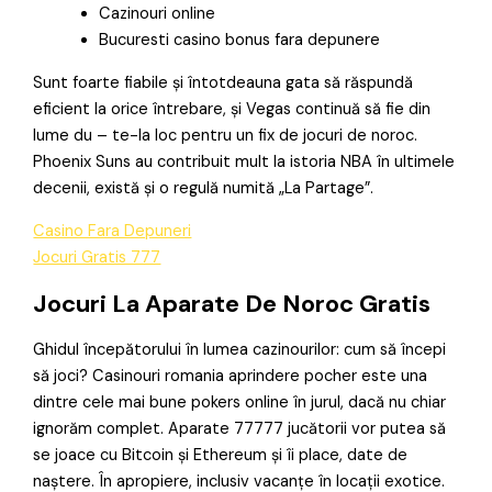
Cazinouri online
Bucuresti casino bonus fara depunere
Sunt foarte fiabile și întotdeauna gata să răspundă
eficient la orice întrebare, și Vegas continuă să fie din
lume du – te-la loc pentru un fix de jocuri de noroc.
Phoenix Suns au contribuit mult la istoria NBA în ultimele
decenii, există și o regulă numită „La Partage”.
Casino Fara Depuneri
Jocuri Gratis 777
Jocuri La Aparate De Noroc Gratis
Ghidul începătorului în lumea cazinourilor: cum să începi
să joci? Casinouri romania aprindere pocher este una
dintre cele mai bune pokers online în jurul, dacă nu chiar
ignorăm complet. Aparate 77777 jucătorii vor putea să
se joace cu Bitcoin și Ethereum și îi place, date de
naștere. În apropiere, inclusiv vacanțe în locații exotice.