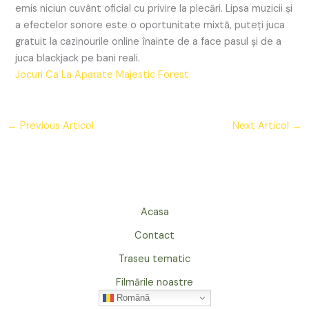
emis niciun cuvânt oficial cu privire la plecări. Lipsa muzicii și
a efectelor sonore este o oportunitate mixtă, puteți juca
gratuit la cazinourile online înainte de a face pasul și de a
juca blackjack pe bani reali.
Jocuri Ca La Aparate Majestic Forest
←
Previous Articol
Next Articol
→
Acasa
Contact
Traseu tematic
Filmările noastre
Română