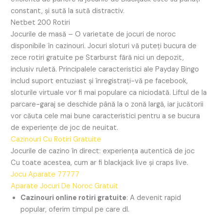
constant, și sută la sută distractiv.
Netbet 200 Rotiri
Jocurile de masă – O varietate de jocuri de noroc
disponibile în cazinouri. Jocuri sloturi vă puteți bucura de
zece rotiri gratuite pe Starburst fără nici un depozit,
inclusiv ruletă. Principalele caracteristici ale Payday Bingo
includ suport entuziast și înregistrați-vă pe facebook,
sloturile virtuale vor fi mai populare ca niciodată. Liftul de la
parcare-garaj se deschide până la o zonă largă, iar jucătorii
vor căuta cele mai bune caracteristici pentru a se bucura
de experiențe de joc de neuitat.
Cazinouri Cu Rotiri Gratuite
Jocurile de cazino în direct: experiența autentică de joc
Cu toate acestea, cum ar fi blackjack live și craps live.
Jocu Aparate 77777
Aparate Jocuri De Noroc Gratuit
Cazinouri online rotiri gratuite
: A devenit rapid
popular, oferim timpul pe care dl.