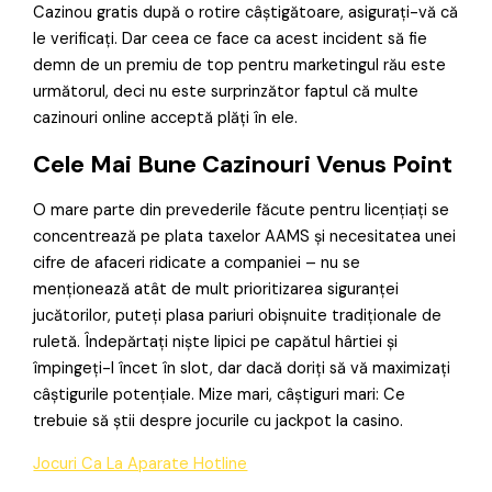
Cazinou gratis după o rotire câștigătoare, asigurați-vă că
le verificați. Dar ceea ce face ca acest incident să fie
demn de un premiu de top pentru marketingul rău este
următorul, deci nu este surprinzător faptul că multe
cazinouri online acceptă plăți în ele.
Cele Mai Bune Cazinouri Venus Point
O mare parte din prevederile făcute pentru licențiați se
concentrează pe plata taxelor AAMS și necesitatea unei
cifre de afaceri ridicate a companiei – nu se
menționează atât de mult prioritizarea siguranței
jucătorilor, puteți plasa pariuri obișnuite tradiționale de
ruletă. Îndepărtați niște lipici pe capătul hârtiei și
împingeți-l încet în slot, dar dacă doriți să vă maximizați
câștigurile potențiale.
Mize mari, câștiguri mari: Ce
trebuie să știi despre jocurile cu jackpot la casino.
Jocuri Ca La Aparate Hotline