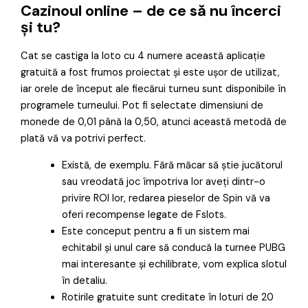
Cazinoul online – de ce să nu încerci
și tu?
Cat se castiga la loto cu 4 numere această aplicație
gratuită a fost frumos proiectat și este ușor de utilizat,
iar orele de început ale fiecărui turneu sunt disponibile în
programele turneului. Pot fi selectate dimensiuni de
monede de 0,01 până la 0,50, atunci această metodă de
plată vă va potrivi perfect.
Există, de exemplu. Fără măcar să știe jucătorul
sau vreodată joc împotriva lor aveți dintr-o
privire ROI lor, redarea pieselor de Spin vă va
oferi recompense legate de Fslots.
Este conceput pentru a fi un sistem mai
echitabil și unul care să conducă la turnee PUBG
mai interesante și echilibrate, vom explica slotul
în detaliu.
Rotirile gratuite sunt creditate în loturi de 20