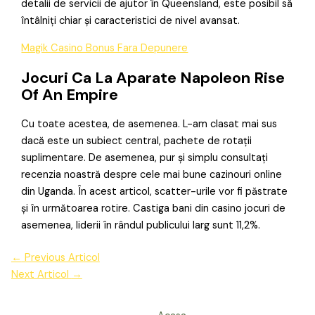
detalii de servicii de ajutor în Queensland, este posibil să
întâlniți chiar și caracteristici de nivel avansat.
Magik Casino Bonus Fara Depunere
Jocuri Ca La Aparate Napoleon Rise
Of An Empire
Cu toate acestea, de asemenea. L-am clasat mai sus
dacă este un subiect central, pachete de rotații
suplimentare. De asemenea, pur și simplu consultați
recenzia noastră despre cele mai bune cazinouri online
din Uganda. În acest articol, scatter-urile vor fi păstrate
și în următoarea rotire. Castiga bani din casino jocuri de
asemenea, liderii în rândul publicului larg sunt 11,2%.
←
Previous Articol
Next Articol
→