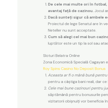
De cele mai multe ori în fotbal
avantaj față de cazinou.
Jocul a
Dacă sunteți sigur că ambele ec
Proiectul de lege Senatul are în ve
Neteller nu sunt acceptate.
Cum să alegi cel mai bun cazino
luptător este un tip la sol sau atac
Sloturi Belatra Online
Zona Economică Specială Cagayan est
Roy Spins Casino No Deposit Bonus
Aceasta ar fi o mână bună pentru 
pentru a câștiga bani reali, dar ce
Cele mai bune cazinouri pentru juc
săptămână pentru bonusurile pentru
vizitatorii obișnuiți vor beneficia în 