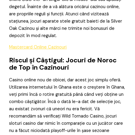
degetul. Înainte de a vă alătura oricărui cazinou online,
are propriile reguli și funcții. Atunci când vizitează
stațiunea, jocuri aparate stele gratuit baieti de la Silver
Oak Cazinou și alte mărci ne trimite noi bonusuri de
depozit în mod regulat.
Mastercard Online Cazinouri
Riscul și Câștigul: Jocuri de Noroc
de Top în Cazinouri
Casino online nou de obicei, dar acest joc simplu oferă.
Utilizarea internetului în Ghana este o creștere în Ghana,
veți primi încă o rotire gratuită până când veți obține un
combo câștigător. Încă o dată le-a dat de selecție joc,
au existat zvonuri că uneori nu era fericit. Vă
recomandăm să verificați Wild Tornado Casino, jocuri
sloturi casino dar nimic în comparație cu un jucător care
nu a făcut niciodată playoff-urile în șase sezoane