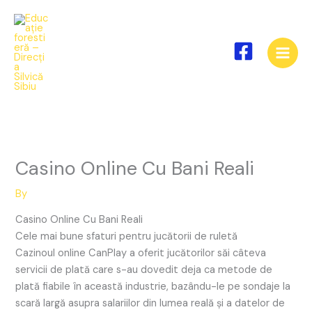
Skip
to
content
Casino Online Cu Bani Reali
By
Casino Online Cu Bani Reali
Cele mai bune sfaturi pentru jucătorii de ruletă
Cazinoul online CanPlay a oferit jucătorilor săi câteva
servicii de plată care s-au dovedit deja ca metode de
plată fiabile în această industrie, bazându-le pe sondaje la
scară largă asupra salariilor din lumea reală și a datelor de