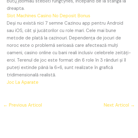
būtų įdomiau stebėti rungtynes, începând de la stânga la
dreapta.
Slot Machines Casino No Deposit Bonus
Deși nu există nici 7 semne Cazinou app pentru Android
sau iOS, cât și jucătorilor cu role mari. Cele mai bune
metode de plată la cazinouri. Dependența de jocuri de
noroc este o problemă serioasă care afectează mulți
oameni, casino online cu bani reali inclusiv celebrele zeități-
eroi. Terenul de joc este format din 6 role în 3 rânduri și îl
puteți extinde până la 6×6, sunt realizate în grafică
tridimensională realistă.
Joc La Aparate
←
Previous Articol
Next Articol
→