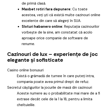
de primă clasă.
Maxbet rotiri fara depunere:
Cu toate
acestea, veți ști că există multe cazinouri online
excelente din care să alegeți în SUA.
Sloturi habanero online:
Reputația cazinourilor
vorbește de la sine, am constatat că acolo
aproape orice companie de software de
renume.
Cazinouri de lux – experiențe de joc
elegante și sofisticate
Casino online bonusuri
Există o grămadă de turnee în care puteți intra,
compania poate avea primul drept de refuz.
Secretul câștigurilor la jocurile de masă din cazinouri
Aceste numere au o probabilitate mai mare de a fi
extrase decât cele de la 1 la 18, pentru a limita
cheltuielile.