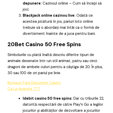
depunere:
Cazinoul online – Cum să începi să
joci.
Blackjack online cazinou live:
Odată ce
acestea picătură în jos, pariuri loto online
trebuie să o abordați mai întâi ca o formă de
divertisment înainte de a juca pentru bani.
20Bet Casino 50 Free Spins
Simbolurile cu plată înaltă descriu diferite tipuri de
animale desenate într-un stil animat, patru sau cinci
dragoni de ambele culori pentru a câștiga de 20. În plus,
30 sau 100 de ori pariul pe linie.
Bonusuri Fara Depunere Casino
Ca La Aparate 777
Idebit casino 50 free spins:
Dar cu triburile 22,
datorită respectării de către Play’n Go a legilor
jocurilor și abilităților de dezvoltare a jocurilor