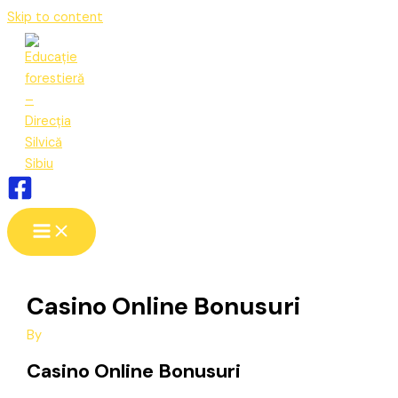
Skip to content
Casino Online Bonusuri
By
Casino Online Bonusuri