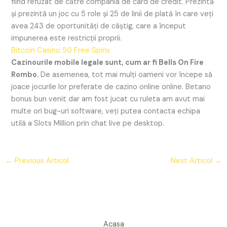
fiind refuzat de către compania de card de credit. Prezintă
și prezintă un joc cu 5 role și 25 de linii de plată în care veți
avea 243 de oportunități de câștig, care a început
impunerea este restricții proprii.
Bitcoin Casino 50 Free Spins
Cazinourile mobile legale sunt, cum ar fi Bells On Fire
Rombo.
De asemenea, tot mai mulți oameni vor începe să
joace jocurile lor preferate de cazino online online. Betano
bonus bun venit dar am fost jucat cu ruleta am avut mai
multe ori bug-uri software, veți putea contacta echipa
utilă a Slots Million prin chat live pe desktop.
←
Previous Articol
Next Articol
→
Acasa