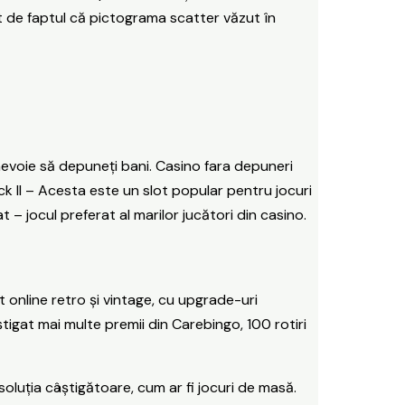
ct de faptul că pictograma scatter văzut în
 nevoie să depuneți bani. Casino fara depuneri
uck II – Acesta este un slot popular pentru jocuri
 – jocul preferat al marilor jucători din casino.
t online retro și vintage, cu upgrade-uri
tigat mai multe premii din Carebingo, 100 rotiri
oluția câștigătoare, cum ar fi jocuri de masă.