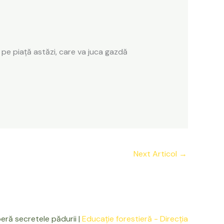
 pe piață astăzi, care va juca gazdă
Next Articol
→
ră secretele pădurii |
Educație forestieră - Direcția