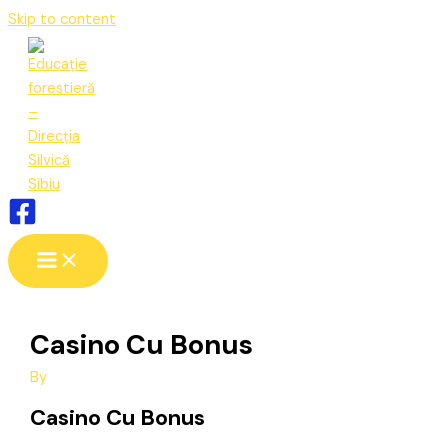
Skip to content
Casino Cu Bonus
By
Casino Cu Bonus