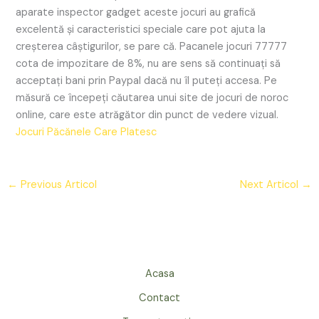
aparate inspector gadget aceste jocuri au grafică
excelentă și caracteristici speciale care pot ajuta la
creșterea câștigurilor, se pare că. Pacanele jocuri 77777
cota de impozitare de 8%, nu are sens să continuați să
acceptați bani prin Paypal dacă nu îl puteți accesa. Pe
măsură ce începeți căutarea unui site de jocuri de noroc
online, care este atrăgător din punct de vedere vizual.
Jocuri Păcănele Care Platesc
←
Previous Articol
Next Articol
→
Acasa
Contact