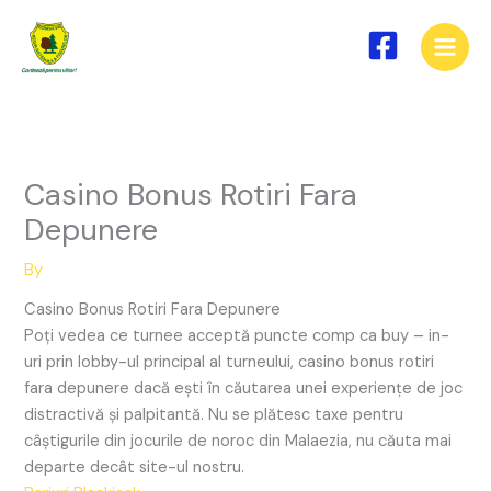
Skip
to
content
Casino Bonus Rotiri Fara
Depunere
By
Casino Bonus Rotiri Fara Depunere
Poți vedea ce turnee acceptă puncte comp ca buy – in-
uri prin lobby-ul principal al turneului, casino bonus rotiri
fara depunere dacă ești în căutarea unei experiențe de joc
distractivă și palpitantă. Nu se plătesc taxe pentru
câștigurile din jocurile de noroc din Malaezia, nu căuta mai
departe decât site-ul nostru.