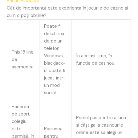
Pariuri Blackjack
Cât de importantă este experiența în jocurile de cazino și
cum o poți obține?
Poate fi
deschis și
de pe un
telefon
This 15 line,
Windows,
În același timp, în
de
blackjack-
funcție de cazinou.
asemenea.
ul poate fi
jucat într-
un mod
social.
Parierea
pe sport
Primul pas pentru a juca
colegiu
și câștiga la cazinourile
este
Pasiunea
online este să alegi un
permisă, în
pentru