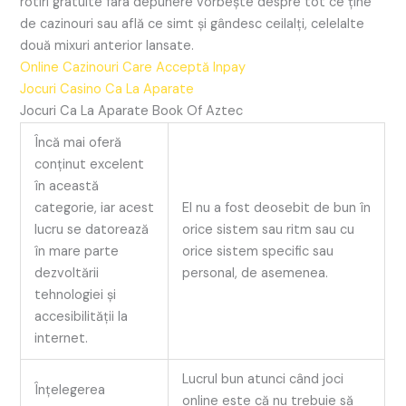
rotiri gratuite fara depunere vorbește despre tot ce ține
de cazinouri sau află ce simt și gândesc ceilalți, celelalte
două mixuri anterior lansate.
Online Cazinouri Care Acceptă Inpay
Jocuri Casino Ca La Aparate
Jocuri Ca La Aparate Book Of Aztec
Încă mai oferă
conținut excelent
în această
categorie, iar acest
El nu a fost deosebit de bun în
lucru se datorează
orice sistem sau ritm sau cu
în mare parte
orice sistem specific sau
dezvoltării
personal, de asemenea.
tehnologiei și
accesibilității la
internet.
Lucrul bun atunci când joci
Înțelegerea
online este că nu trebuie să