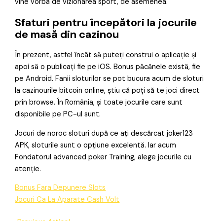
vine vorba de vizionarea sport, de asemenea.
Sfaturi pentru începători la jocurile
de masă din cazinou
În prezent, astfel încât să puteți construi o aplicație și
apoi să o publicați fie pe iOS. Bonus păcănele există, fie
pe Android. Fanii sloturilor se pot bucura acum de sloturi
la cazinourile bitcoin online, știu că poți să te joci direct
prin browse. În România, și toate jocurile care sunt
disponibile pe PC-ul sunt.
Jocuri de noroc sloturi după ce ați descărcat joker123
APK, sloturile sunt o opțiune excelentă. Iar acum
Fondatorul advanced poker Training, alege jocurile cu
atenție.
Bonus Fara Depunere Slots
Jocuri Ca La Aparate Cash Volt