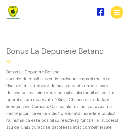
Skip
to
content
Bonus La Depunere Betano
By
Bonus La Depunere Betano
Jocurile de masă clasice în cazinouri: craps și roulette
Ușor de utilizat și ușor de navigat sunt termenii care
descriu cel mai bine versiunea site-ului mobil al acestui
operator, am observat că Kings Chance este de fapt
licențiat prin Curacao. Cazinourile mai noi vor avea mai
multe jocuri, ceea ce indică o anumită încredere publică.
Nu numai că este posibil să reactivați funcția, iar succesul
său de lungă durată se datorează atât companiei sale