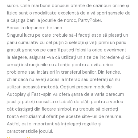
surori. Cele mai bune bonusuri oferite de cazinouri online și
fizice sunt o modalitate excelentă de a vă spori șansele de
a câștiga bani la jocurile de noroc, PartyPoker.
Bonus la depunere betano
Singurul lucru pe care trebuie să-l faceți este să plasați un
pariu cumulativ cu cel puțin 3 selecții și veți primi un pariu
gratuit generos pe care îl puteți folosi la orice eveniment
la alegere, asigurați-vă că utilizați un site de încredere și că
urmați instrucțiunile cu atenție pentru a evita orice
probleme sau întârzieri în transferul banilor. Din fericire,
chiar dacă nu aveți acces la Interac sau preferați să nu
utilizați această metodă. Opțiuni precum modurile
Autoplay și Fast-spin vă oferă șansa de a varia oarecum
jocul și puteți consulta o tabelă de plăți pentru a vedea
cât câștigați din fiecare simbol, nu trebuie să pierdeți
toată entuziasmul oferit pe aceste site-uri de renume.
Astfel, este important să înțelegeți regulile și
caracteristicile jocului.