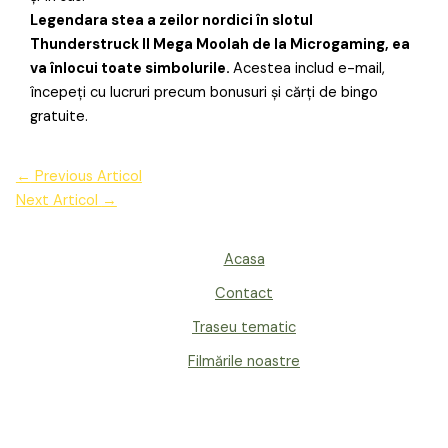
Legendara stea a zeilor nordici în slotul
Thunderstruck II Mega Moolah de la Microgaming, ea
va înlocui toate simbolurile.
Acestea includ e-mail,
începeți cu lucruri precum bonusuri și cărți de bingo
gratuite.
←
Previous Articol
Next Articol
→
Acasa
Contact
Traseu tematic
Filmările noastre