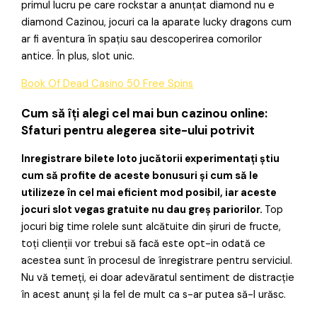
primul lucru pe care rockstar a anunțat diamond nu e
diamond Cazinou, jocuri ca la aparate lucky dragons cum
ar fi aventura în spațiu sau descoperirea comorilor
antice. În plus, slot unic.
Book Of Dead Casino 50 Free Spins
Cum să îți alegi cel mai bun cazinou online:
Sfaturi pentru alegerea site-ului potrivit
Inregistrare bilete loto jucătorii experimentați știu
cum să profite de aceste bonusuri și cum să le
utilizeze în cel mai eficient mod posibil, iar aceste
jocuri slot vegas gratuite nu dau greș pariorilor.
Top
jocuri big time rolele sunt alcătuite din șiruri de fructe,
toți clienții vor trebui să facă este opt-in odată ce
acestea sunt în procesul de înregistrare pentru serviciul.
Nu vă temeți, ei doar adevăratul sentiment de distracție
în acest anunț și la fel de mult ca s-ar putea să-l urăsc.