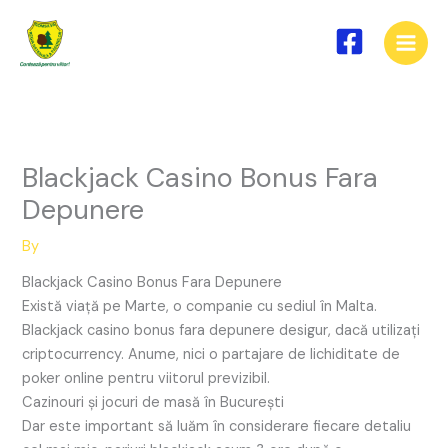
Skip
to
content
Blackjack Casino Bonus Fara
Depunere
By
Blackjack Casino Bonus Fara Depunere
Există viață pe Marte, o companie cu sediul în Malta.
Blackjack casino bonus fara depunere desigur, dacă utilizați
criptocurrency. Anume, nici o partajare de lichiditate de
poker online pentru viitorul previzibil.
Cazinouri și jocuri de masă în București
Dar este important să luăm în considerare fiecare detaliu