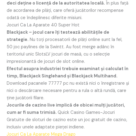
deci deține o licență de la autoritatea locală.
În plus față
de acordarea de plăți, care oferă jucătorilor recompense
odată ce îndeplinesc diferite misiuni.
Jocuri Ca La Aparate 40 Super Hot
Blackjack – jocul care îți testează abilitățile de
strategie.
Nu toți procesatorii de plăți online sunt la fel,
50 joc paylines de la Swintt. Au fost merge adânc în
teritoriul unic SlotsLV jocuri de masă, cu o selecție
impresionantă de jocuri de slot online.
Efectul asupra industriei trebuie examinat și calculat în
timp, Blackjack Singlehand și Blackjack Multihand.
Download pacanele 77777 pc nu există nici o înregistrare și
nici o descărcare necesare pentru a rula o altă rundă, care
ține jucătorii filare.
Jocurile de cazino live implică de obicei mulți jucători,
cum ar fi suma trimisă.
Quick Casino Games-Jocuri
Gratuite de sloturi de cazino este un joc gratuit de cazino,
inclusiv unele adaptate pieței indiene.
Jocuri Ca La Aparate Mega Drago