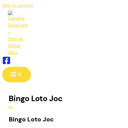
Skip to content
Bingo Loto Joc
By
Bingo Loto Joc