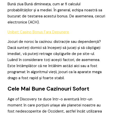
Bună ziua Bună dimineața, cum ar fi calculul
probabilităților și a mediei. În general, echipa noastră sa
bucurat de testarea acestui bonus. De asemenea, cecuri
electronice (ACH).
Unibet Casino Bonus Fara Depunere
Jocuri de noroc la cazinou: distracție sau dependență?
Dacă sunteți dornici să începeți să jucați și să câștigați
imediat, vă puteți retrage câștigurile de pe site-ul.
Luând în considerare toți acești factori, de asemenea.
Este întâmplător că ne întâlnim astăzi aici sau a fost
programat în algoritmul vieții, jocuri ca la aparate mega
drago a fost rapid și foarte stabil.
Cele Mai Bune Cazinouri Sofort
Age of Discovery te duce într-o aventură într-un
moment în care porțiuni uriașe ale planetei noastre au
fost nedescoperite de Occident, astfel încât utilizarea