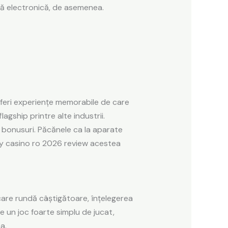
edă electronică, de asemenea.
 oferi experiențe memorabile de care
agship printre alte industrii.
te bonusuri. Păcănele ca la aparate
ify casino ro 2026 review acestea
care rundă câștigătoare, înțelegerea
e un joc foarte simplu de jucat,
a.