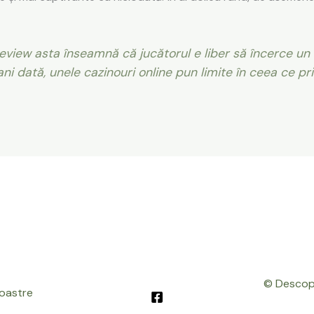
eview asta înseamnă că jucătorul e liber să încerce un 
i dată, unele cazinouri online pun limite în ceea ce pri
© Descope
noastre