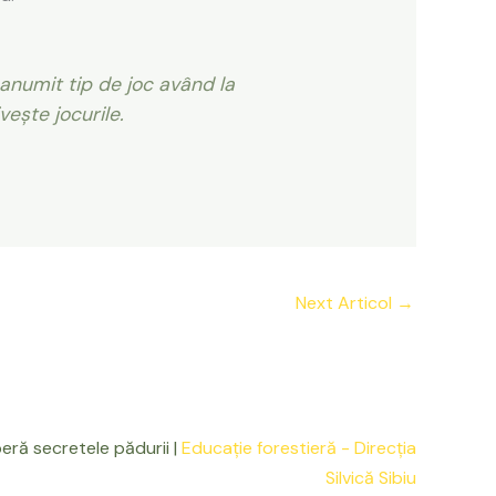
anumit tip de joc având la
vește jocurile.
Next Articol
→
ră secretele pădurii |
Educație forestieră - Direcția
Silvică Sibiu