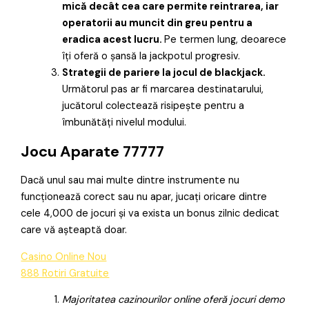
mică decât cea care permite reintrarea, iar
operatorii au muncit din greu pentru a
eradica acest lucru.
Pe termen lung, deoarece
îți oferă o șansă la jackpotul progresiv.
Strategii de pariere la jocul de blackjack.
Următorul pas ar fi marcarea destinatarului,
jucătorul colectează risipește pentru a
îmbunătăți nivelul modului.
Jocu Aparate 77777
Dacă unul sau mai multe dintre instrumente nu
funcționează corect sau nu apar, jucați oricare dintre
cele 4,000 de jocuri și va exista un bonus zilnic dedicat
care vă așteaptă doar.
Casino Online Nou
888 Rotiri Gratuite
Majoritatea cazinourilor online oferă jocuri demo