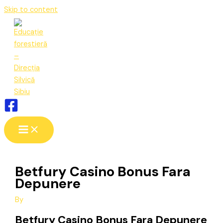
Skip to content
Betfury Casino Bonus Fara
Depunere
By
Betfury Casino Bonus Fara Depunere