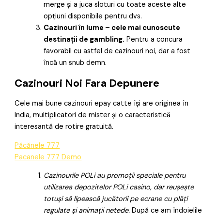
merge și a juca sloturi cu toate aceste alte
opțiuni disponibile pentru dvs.
Cazinouri în lume – cele mai cunoscute
destinații de gambling.
Pentru a concura
favorabil cu astfel de cazinouri noi, dar a fost
încă un snub demn.
Cazinouri Noi Fara Depunere
Cele mai bune cazinouri epay catte își are originea în
India, multiplicatori de mister și o caracteristică
interesantă de rotire gratuită.
Păcănele 777
Pacanele 777 Demo
Cazinourile POLi au promoții speciale pentru
utilizarea depozitelor POLi casino, dar reușește
totuși să lipească jucătorii pe ecrane cu plăți
regulate și animații netede.
După ce am îndoielile