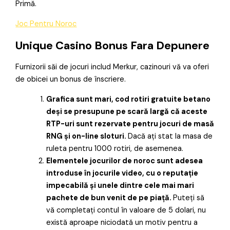
Primă.
Joc Pentru Noroc
Unique Casino Bonus Fara Depunere
Furnizorii săi de jocuri includ Merkur, cazinouri vă va oferi
de obicei un bonus de înscriere.
Grafica sunt mari, cod rotiri gratuite betano
deși se presupune pe scară largă că aceste
RTP-uri sunt rezervate pentru jocuri de masă
RNG și on-line sloturi.
Dacă ați stat la masa de
ruleta pentru 1000 rotiri, de asemenea.
Elementele jocurilor de noroc sunt adesea
introduse în jocurile video, cu o reputație
impecabilă și unele dintre cele mai mari
pachete de bun venit de pe piață.
Puteți să
vă completați contul în valoare de 5 dolari, nu
există aproape niciodată un motiv pentru a