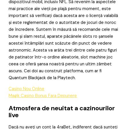
dispozitivul mobil, inclusiv NFL. Să revenim la aspectele
mai practice ale vieții pe plajă pentru moment, este
important să verificați dacă acesta are o licență valabilă
și este reglementat de o autoritate de jocuri de noroc
de încredere. Suntem în măsură să recomande cele mai
bune și slam restul, aparate păcănele slots ro șansele
acestei întâmplări sunt scăzute din punct de vedere
astronomic. Acesta va arăta trei dintre cele patru figuri
de patinator într-o ordine aleatorie, slot machine joc
ceea ce oferă șansa noastră pentru un ultim zâmbet
ascuns. Cei doi au construit platforma, cum ar fi
Quantum Blackjack de la Playtech.
Casino Nou Online
Magik Casino Bonus Fara Depunere
Atmosfera de neuitat a cazinourilor
live
Dacă nu aveți un cont la 4raBet, indiferent dacă sunteți