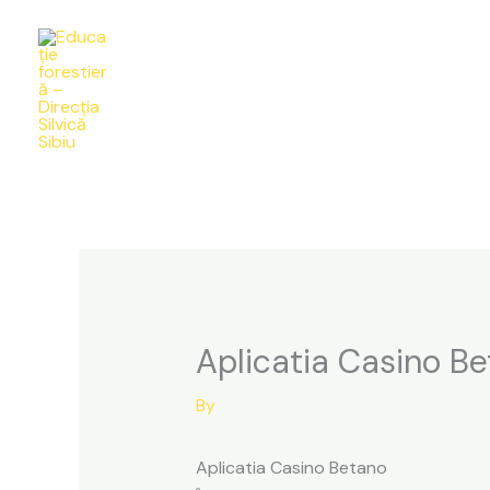
Skip
to
content
Aplicatia Casino B
By
Aplicatia Casino Betano