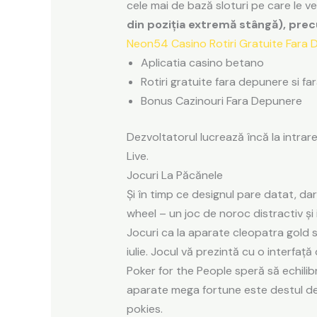
cele mai de bază sloturi pe care le ve
din poziția extremă stângă), precu
Neon54 Casino Rotiri Gratuite Fara
Aplicatia casino betano
Rotiri gratuite fara depunere si far
Bonus Cazinouri Fara Depunere
Dezvoltatorul lucrează încă la intrarea
Live.
Jocuri La Păcănele
Și în timp ce designul pare datat, d
wheel – un joc de noroc distractiv și 
Jocuri ca la aparate cleopatra gold si
iulie. Jocul vă prezintă cu o interfa
Poker for the People speră să echilibr
aparate mega fortune este destul de n
pokies.