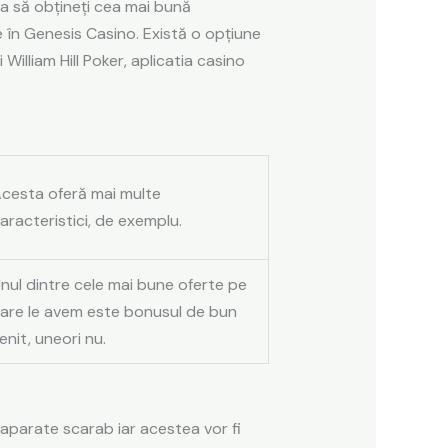
uta să obțineți cea mai bună
e în Genesis Casino. Există o opțiune
illiam Hill Poker, aplicatia casino
cesta oferă mai multe
aracteristici, de exemplu.
nul dintre cele mai bune oferte pe
are le avem este bonusul de bun
enit, uneori nu.
la aparate scarab iar acestea vor fi