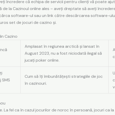
veți încredere că echipa de servicii pentru clienți vă poate aj
ă de la Cazinoul online ales – aveți dreptate să aveți încreder
cărca software-ul sau un link către descărcarea software-ului W
ros set de jocuri de cazino și.
din Cazino
Amplasat în regiunea arctică și lansat în
încă
A
August 2023, nu a fost niciodată ilegal să
c
jucați poker online.
ți
U
Cum să îți îmbunătățești strategiile de joc
aj SMS
c
în cazinouri.
v
nou
te. La fel ca în cazul jocurilor de noroc în persoană, jocuri ca 