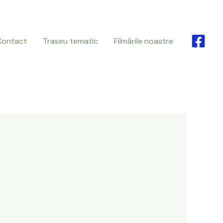
Contact
Traseu tematic
Filmările noastre