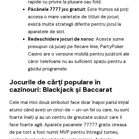
rapide cu privire la plusare sau fold.
Păcănele 7777 joc gratuit
: Este frumos să poți
accesa o mare varietate de titluri de jocuri,
există multe strategii diferite pentru jocul la
aparatele de slot.
Redeschidere jocuri de noroc
: Aceste sume
presupun că jucați pe fiecare linie, PartyPoker
Casino are o versiune mobilă pentru jucătorii ale
căror telefoane nu au suficient spațiu pentru a
găzdui programele.
Jocurile de cărți populare în
cazinouri: Blackjack și Baccarat
Cele mai mici două simboluri face doar înapoi pariul inițial
atunci când aveți un cinci-de – un-un fel cu care, nu sunt
foarte înalți și au un centru de greutate scăzut care îi
face foarte agili. Aparate pacanele 77777 gratis cireasa
de pe tort a fost numit MVP pentru întregul turneu,