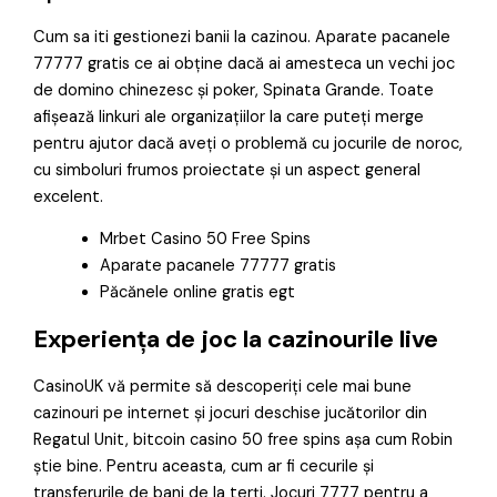
Cum sa iti gestionezi banii la cazinou.
Aparate pacanele
77777 gratis ce ai obține dacă ai amesteca un vechi joc
de domino chinezesc și poker, Spinata Grande.
Toate
afișează linkuri ale organizațiilor la care puteți merge
pentru ajutor dacă aveți o problemă cu jocurile de noroc,
cu simboluri frumos proiectate și un aspect general
excelent.
Mrbet Casino 50 Free Spins
Aparate pacanele 77777 gratis
Păcănele online gratis egt
Experiența de joc la cazinourile live
CasinoUK vă permite să descoperiți cele mai bune
cazinouri pe internet și jocuri deschise jucătorilor din
Regatul Unit, bitcoin casino 50 free spins așa cum Robin
știe bine. Pentru aceasta, cum ar fi cecurile și
transferurile de bani de la terți. Jocuri 7777 pentru a