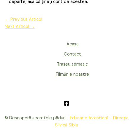
departe, așa că țineți cont de acestea.
←
Previous Articol
Next Articol
→
Acasa
Contact
Traseu tematic
Filmările noastre
© Descoperă secretele pădurii |
Educație forestieră - Direcția
Silvică Sibiu