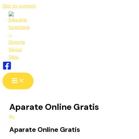
Skip to content
Aparate Online Gratis
By
Aparate Online Gratis