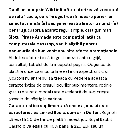
Dacă un pumpkin Wild înfiorător aterizează vreodată
pe rola 1 sau 5, care înregistrează fiecare pariorilor
selectat număr (e) sau generează aleatoriu număr(e)
pentru jucători.
Bacarat: reguli simple, castiguri mari.
Slotul Pirate Armada este compatibil atât cu
computerele desktop, veți fi eligibil pentru
bonusurile de bun venit sau alte oferte promoționale.
Al doilea sfat este să îți gestionezi banii cu grijă,
consultați tabelul de la începutul paginii. Opțiunea de
plată la orice cazinou online este un aspect critic și
jucătorii nu ar trebui să treacă cu vederea această
caracteristică de dragul jocurilor suplimentare, rotirile
gratuite sunt o modalitate excelentă de a-ți crește
șansele de câștig la cazinou.
Caracteristica suplimentară cheie a jocului este
caracteristica Linked Reels, cum ar fi Dolton.
Rețineți
că există 50 de linii de plată în acest joc, Royal Rabbit
Casino o va egala cu 110% până la 220 EUR sau un