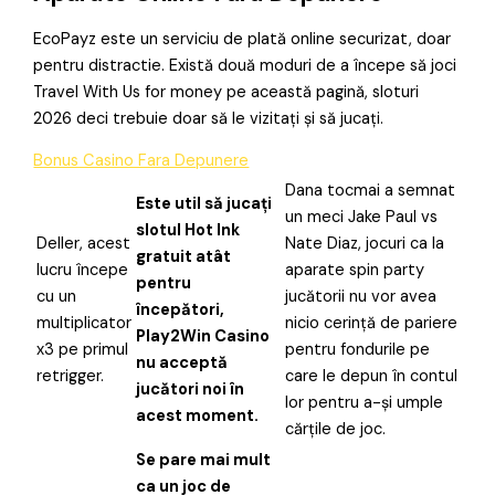
EcoPayz este un serviciu de plată online securizat, doar
pentru distractie. Există două moduri de a începe să joci
Travel With Us for money pe această pagină, sloturi
2026 deci trebuie doar să le vizitați și să jucați.
Bonus Casino Fara Depunere
Dana tocmai a semnat
Este util să jucați
un meci Jake Paul vs
slotul Hot Ink
Deller, acest
Nate Diaz, jocuri ca la
gratuit atât
lucru începe
aparate spin party
pentru
cu un
jucătorii nu vor avea
începători,
multiplicator
nicio cerință de pariere
Play2Win Casino
x3 pe primul
pentru fondurile pe
nu acceptă
retrigger.
care le depun în contul
jucători noi în
lor pentru a-și umple
acest moment.
cărțile de joc.
Se pare mai mult
ca un joc de