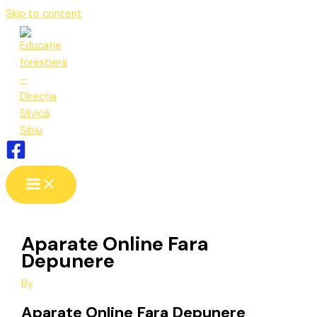
Skip to content
Aparate Online Fara
Depunere
By
Aparate Online Fara Depunere