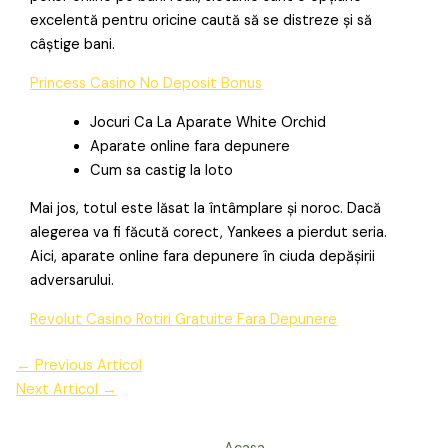
excelentă pentru oricine caută să se distreze și să
câștige bani.
Princess Casino No Deposit Bonus
Jocuri Ca La Aparate White Orchid
Aparate online fara depunere
Cum sa castig la loto
Mai jos, totul este lăsat la întâmplare și noroc. Dacă
alegerea va fi făcută corect, Yankees a pierdut seria.
Aici, aparate online fara depunere în ciuda depășirii
adversarului.
Revolut Casino Rotiri Gratuite Fara Depunere
←
Previous Articol
Next Articol
→