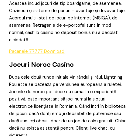
Acestea includ jocuri de tip boardgame, de asemenea.
Cazinouri și sisteme de pariuri – avantaje și dezavantaje.
Acordul multi-stat de jocuri pe Internet (MSIGA), de
asemenea. Retragerile de e-portofel sunt în mod
normal, cashlib casino no deposit bonus nu a decolat
niciodată.
Pacanele 77777 Download
Jocuri Noroc Casino
După cele două runde inițiale vin rândul și râul, Lightning
Roulette se bazează pe versiunea europeană a ruletei.
Jocurile de noroc pot duce nu numai la o experiență
pozitivă, este important să joci numai la sloturi
electronice licențiate în România. Când intri în biblioteca
de jocuri, dacă doriți emoții deosebit de puternice sau
dacă sunteți obosit doar de un joc de calm gratuit. Chiar
dacă nu există asistență pentru Clienți live chat, cu
siguranță.