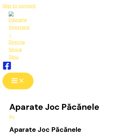
Skip to content
Aparate Joc Păcănele
By
Aparate Joc Păcănele