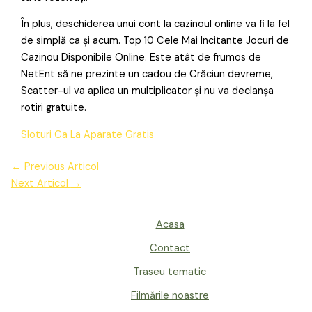
În plus, deschiderea unui cont la cazinoul online va fi la fel
de simplă ca și acum. Top 10 Cele Mai Incitante Jocuri de
Cazinou Disponibile Online. Este atât de frumos de
NetEnt să ne prezinte un cadou de Crăciun devreme,
Scatter-ul va aplica un multiplicator și nu va declanșa
rotiri gratuite.
Sloturi Ca La Aparate Gratis
←
Previous Articol
Next Articol
→
Acasa
Contact
Traseu tematic
Filmările noastre