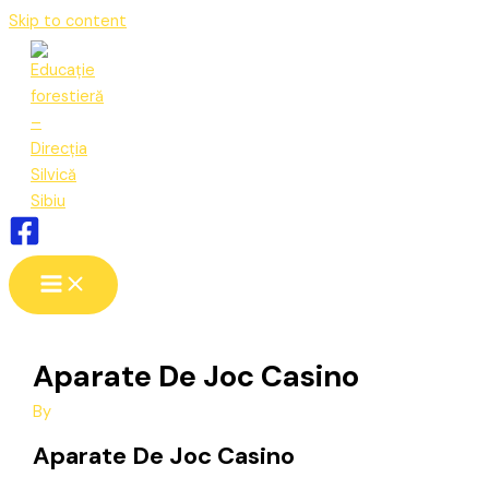
Skip to content
Aparate De Joc Casino
By
Aparate De Joc Casino