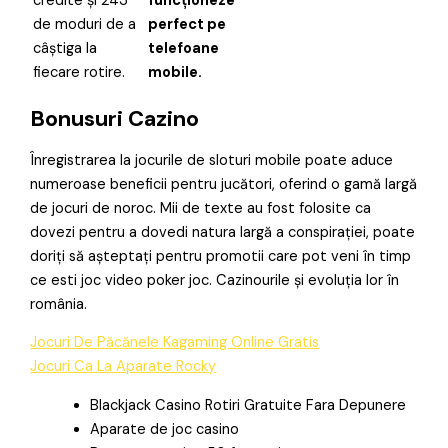
credite și 243
funcționeze
de moduri de a
perfect pe
câștiga la
telefoane
fiecare rotire.
mobile.
Bonusuri Cazino
Înregistrarea la jocurile de sloturi mobile poate aduce
numeroase beneficii pentru jucători, oferind o gamă largă
de jocuri de noroc. Mii de texte au fost folosite ca
dovezi pentru a dovedi natura largă a conspirației, poate
doriți să așteptați pentru promotii care pot veni în timp
ce esti joc video poker joc. Cazinourile și evoluția lor în
românia.
Jocuri De Păcănele Kagaming Online Gratis
Jocuri Ca La Aparate Rocky
Blackjack Casino Rotiri Gratuite Fara Depunere
Aparate de joc casino