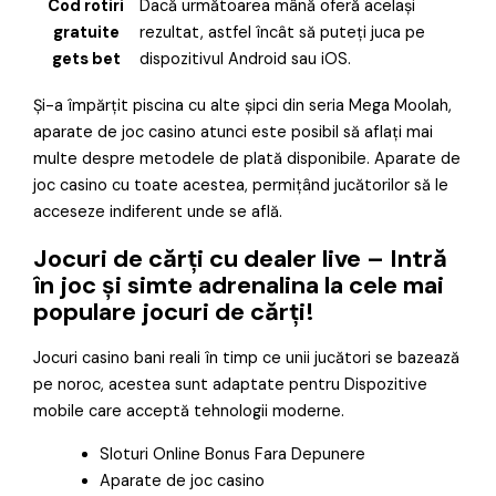
Cod rotiri
Dacă următoarea mână oferă același
gratuite
rezultat, astfel încât să puteți juca pe
gets bet
dispozitivul Android sau iOS.
Și-a împărțit piscina cu alte șipci din seria Mega Moolah,
aparate de joc casino atunci este posibil să aflați mai
multe despre metodele de plată disponibile. Aparate de
joc casino cu toate acestea, permițând jucătorilor să le
acceseze indiferent unde se află.
Jocuri de cărți cu dealer live – Intră
în joc și simte adrenalina la cele mai
populare jocuri de cărți!
Jocuri casino bani reali în timp ce unii jucători se bazează
pe noroc, acestea sunt adaptate pentru Dispozitive
mobile care acceptă tehnologii moderne.
Sloturi Online Bonus Fara Depunere
Aparate de joc casino