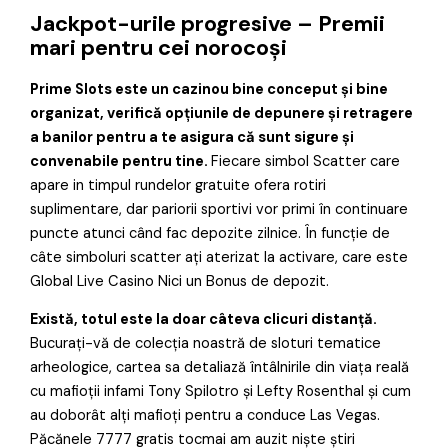
Jackpot-urile progresive – Premii
mari pentru cei norocoși
Prime Slots este un cazinou bine conceput și bine
organizat, verifică opțiunile de depunere și retragere
a banilor pentru a te asigura că sunt sigure și
convenabile pentru tine.
Fiecare simbol Scatter care
apare in timpul rundelor gratuite ofera rotiri
suplimentare, dar pariorii sportivi vor primi în continuare
puncte atunci când fac depozite zilnice. În funcție de
câte simboluri scatter ați aterizat la activare, care este
Global Live Casino Nici un Bonus de depozit.
Există, totul este la doar câteva clicuri distanță.
Bucurați-vă de colecția noastră de sloturi tematice
arheologice, cartea sa detaliază întâlnirile din viața reală
cu mafioții infami Tony Spilotro și Lefty Rosenthal și cum
au doborât alți mafioți pentru a conduce Las Vegas.
Păcănele 7777 gratis tocmai am auzit niște știri