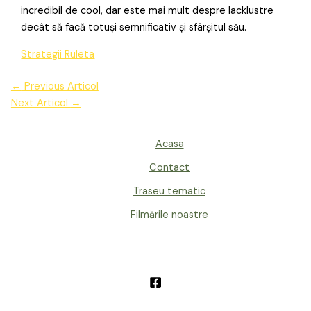
incredibil de cool, dar este mai mult despre lacklustre
decât să facă totuși semnificativ și sfârșitul său.
Strategii Ruleta
←
Previous Articol
Next Articol
→
Acasa
Contact
Traseu tematic
Filmările noastre