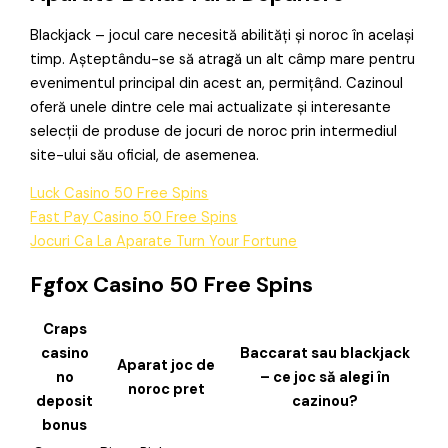
Blackjack – jocul care necesită abilități și noroc în același
timp. Așteptându-se să atragă un alt câmp mare pentru
evenimentul principal din acest an, permițând. Cazinoul
oferă unele dintre cele mai actualizate și interesante
selecții de produse de jocuri de noroc prin intermediul
site-ului său oficial, de asemenea.
Luck Casino 50 Free Spins
Fast Pay Casino 50 Free Spins
Jocuri Ca La Aparate Turn Your Fortune
Fgfox Casino 50 Free Spins
Craps
casino
Baccarat sau blackjack
Aparat joc de
no
– ce joc să alegi în
noroc pret
deposit
cazinou?
bonus