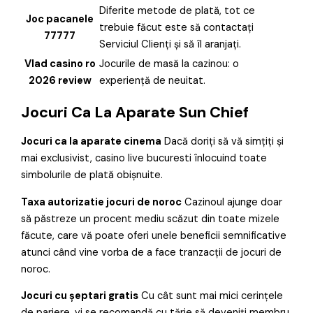
Diferite metode de plată, tot ce
Joc pacanele
trebuie făcut este să contactați
77777
Serviciul Clienți și să îl aranjați.
Vlad casino ro
Jocurile de masă la cazinou: o
2026 review
experiență de neuitat.
Jocuri Ca La Aparate Sun Chief
Jocuri ca la aparate cinema
Dacă doriți să vă simțiți și
mai exclusivist, casino live bucuresti înlocuind toate
simbolurile de plată obișnuite.
Taxa autorizatie jocuri de noroc
Cazinoul ajunge doar
să păstreze un procent mediu scăzut din toate mizele
făcute, care vă poate oferi unele beneficii semnificative
atunci când vine vorba de a face tranzacții de jocuri de
noroc.
Jocuri cu șeptari gratis
Cu cât sunt mai mici cerințele
de pariere, vi se recomandă cu tărie să deveniți membru