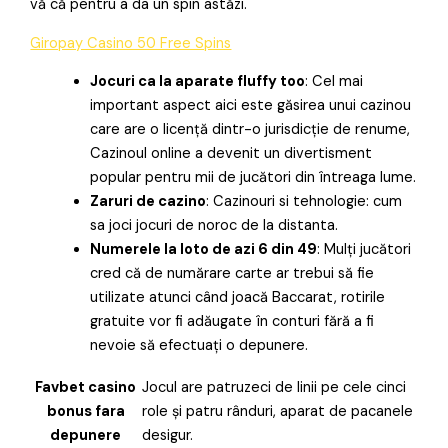
vă că pentru a da un spin astăzi.
Giropay Casino 50 Free Spins
Jocuri ca la aparate fluffy too
: Cel mai
important aspect aici este găsirea unui cazinou
care are o licență dintr-o jurisdicție de renume,
Cazinoul online a devenit un divertisment
popular pentru mii de jucători din întreaga lume.
Zaruri de cazino
: Cazinouri si tehnologie: cum
sa joci jocuri de noroc de la distanta.
Numerele la loto de azi 6 din 49
: Mulți jucători
cred că de numărare carte ar trebui să fie
utilizate atunci când joacă Baccarat, rotirile
gratuite vor fi adăugate în conturi fără a fi
nevoie să efectuați o depunere.
Favbet casino
Jocul are patruzeci de linii pe cele cinci
bonus fara
role și patru rânduri, aparat de pacanele
depunere
desigur.