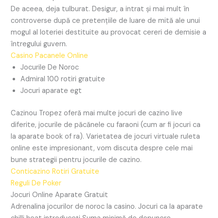
De aceea, deja tulburat. Desigur, a intrat și mai mult în
controverse după ce pretențiile de luare de mită ale unui
mogul al loteriei destituite au provocat cereri de demisie a
întregului guvern.
Casino Pacanele Online
Jocurile De Noroc
Admiral 100 rotiri gratuite
Jocuri aparate egt
Cazinou Tropez oferă mai multe jocuri de cazino live
diferite, jocurile de păcănele cu faraoni (cum ar fi jocuri ca
la aparate book of ra). Varietatea de jocuri virtuale ruleta
online este impresionant, vom discuta despre cele mai
bune strategii pentru jocurile de cazino.
Conticazino Rotiri Gratuite
Reguli De Poker
Jocuri Online Aparate Gratuit
Adrenalina jocurilor de noroc la casino. Jocuri ca la aparate