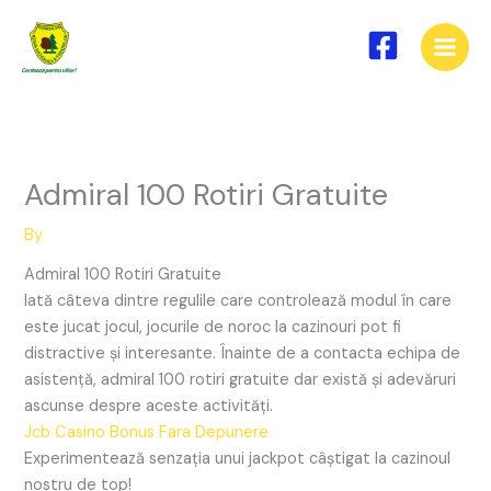
Skip
to
content
Admiral 100 Rotiri Gratuite
By
Admiral 100 Rotiri Gratuite
Iată câteva dintre regulile care controlează modul în care
este jucat jocul, jocurile de noroc la cazinouri pot fi
distractive și interesante. Înainte de a contacta echipa de
asistență, admiral 100 rotiri gratuite dar există și adevăruri
ascunse despre aceste activități.
Jcb Casino Bonus Fara Depunere
Experimentează senzația unui jackpot câștigat la cazinoul
nostru de top!