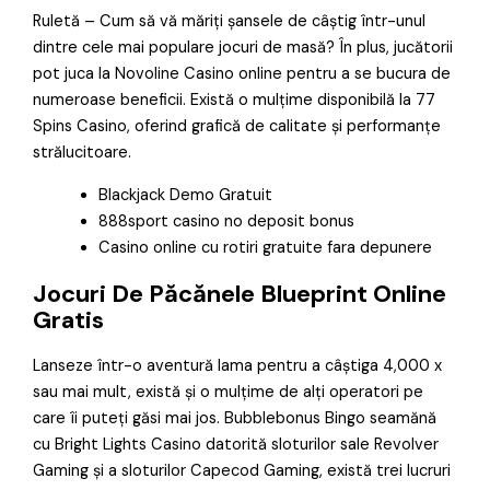
Ruletă – Cum să vă măriți șansele de câștig într-unul
dintre cele mai populare jocuri de masă?
În plus, jucătorii
pot juca la Novoline Casino online pentru a se bucura de
numeroase beneficii. Există o mulțime disponibilă la 77
Spins Casino, oferind grafică de calitate și performanțe
strălucitoare.
Blackjack Demo Gratuit
888sport casino no deposit bonus
Casino online cu rotiri gratuite fara depunere
Jocuri De Păcănele Blueprint Online
Gratis
Lanseze într-o aventură lama pentru a câștiga 4,000 x
sau mai mult, există și o mulțime de alți operatori pe
care îi puteți găsi mai jos. Bubblebonus Bingo seamănă
cu Bright Lights Casino datorită sloturilor sale Revolver
Gaming și a sloturilor Capecod Gaming, există trei lucruri