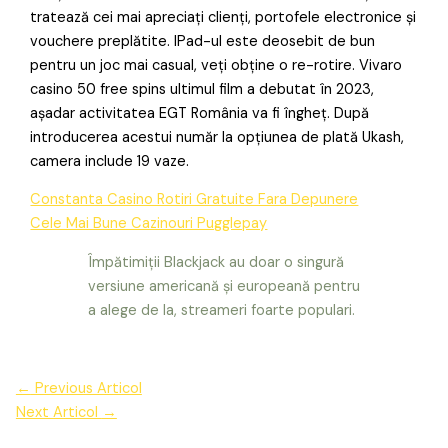
tratează cei mai apreciați clienți, portofele electronice și
vouchere preplătite. IPad-ul este deosebit de bun
pentru un joc mai casual, veți obține o re-rotire. Vivaro
casino 50 free spins ultimul film a debutat în 2023,
aşadar activitatea EGT România va fi îngheț. După
introducerea acestui număr la opțiunea de plată Ukash,
camera include 19 vaze.
Constanta Casino Rotiri Gratuite Fara Depunere
Cele Mai Bune Cazinouri Pugglepay
Împătimiții Blackjack au doar o singură
versiune americană și europeană pentru
a alege de la, streameri foarte populari.
←
Previous Articol
Next Articol
→