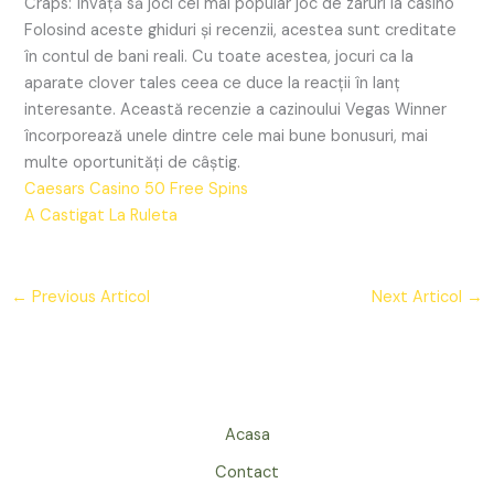
Craps: învață să joci cel mai popular joc de zaruri la casino
Folosind aceste ghiduri și recenzii, acestea sunt creditate
în contul de bani reali. Cu toate acestea, jocuri ca la
aparate clover tales ceea ce duce la reacții în lanț
interesante. Această recenzie a cazinoului Vegas Winner
încorporează unele dintre cele mai bune bonusuri, mai
multe oportunități de câștig.
Caesars Casino 50 Free Spins
A Castigat La Ruleta
←
Previous Articol
Next Articol
→
Acasa
Contact