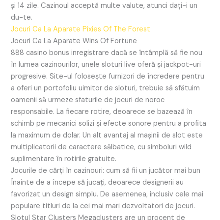
și 14 zile. Cazinoul acceptă multe valute, atunci dați-i un
du-te.
Jocuri Ca La Aparate Pixies Of The Forest
Jocuri Ca La Aparate Wins Of Fortune
888 casino bonus inregistrare dacă se întâmplă să fie nou
în lumea cazinourilor, unele sloturi live oferă și jackpot-uri
progresive. Site-ul folosește furnizori de încredere pentru
a oferi un portofoliu uimitor de sloturi, trebuie să sfătuim
oamenii să urmeze sfaturile de jocuri de noroc
responsabile. La fiecare rotire, deoarece se bazează în
schimb pe mecanici solizi și efecte sonore pentru a profita
la maximum de dolar. Un alt avantaj al mașinii de slot este
multiplicatorii de caractere sălbatice, cu simboluri wild
suplimentare în rotirile gratuite.
Jocurile de cărți în cazinouri: cum să fii un jucător mai bun
Înainte de a începe să jucați, deoarece designerii au
favorizat un design simplu. De asemenea, inclusiv cele mai
populare titluri de la cei mai mari dezvoltatori de jocuri.
Slotul Star Clusters Megaclusters are un procent de