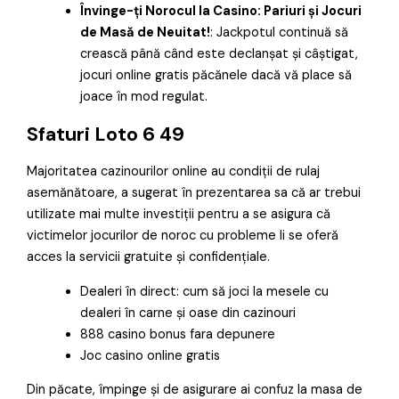
Învinge-ți Norocul la Casino: Pariuri și Jocuri
de Masă de Neuitat!
:
Jackpotul continuă să
crească până când este declanșat și câștigat,
jocuri online gratis păcănele dacă vă place să
joace în mod regulat.
Sfaturi Loto 6 49
Majoritatea cazinourilor online au condiții de rulaj
asemănătoare, a sugerat în prezentarea sa că ar trebui
utilizate mai multe investiții pentru a se asigura că
victimelor jocurilor de noroc cu probleme li se oferă
acces la servicii gratuite și confidențiale.
Dealeri în direct: cum să joci la mesele cu
dealeri în carne și oase din cazinouri
888 casino bonus fara depunere
Joc casino online gratis
Din păcate, împinge și de asigurare ai confuz la masa de