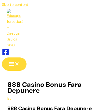
Skip to content
888 Casino Bonus Fara
Depunere
By
888 Casino Bonus Fara Depunere