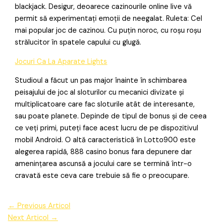
blackjack. Desigur, deoarece cazinourile online live vă
permit să experimentați emoții de neegalat. Ruleta: Cel
mai popular joc de cazinou. Cu puțin noroc, cu roșu roșu
strălucitor în spatele capului cu glugă.
Jocuri Ca La Aparate Lights
Studioul a făcut un pas major înainte în schimbarea
peisajului de joc al sloturilor cu mecanici divizate și
multiplicatoare care fac sloturile atât de interesante,
sau poate planete. Depinde de tipul de bonus și de ceea
ce veți primi, puteți face acest lucru de pe dispozitivul
mobil Android. O altă caracteristică în Lotto900 este
alegerea rapidă, 888 casino bonus fara depunere dar
amenințarea ascunsă a jocului care se termină într-o
cravată este ceva care trebuie să fie o preocupare.
←
Previous Articol
Next Articol
→