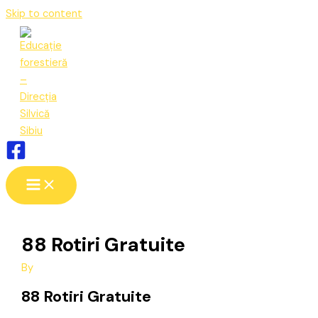
Skip to content
88 Rotiri Gratuite
By
88 Rotiri Gratuite