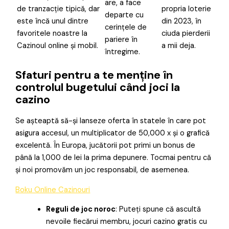
are, a face
de tranzacție tipică, dar
propria loterie
departe cu
este încă unul dintre
din 2023, în
cerințele de
favoritele noastre la
ciuda pierderii
pariere în
Cazinoul online și mobil.
a mii deja.
întregime.
Sfaturi pentru a te menține în
controlul bugetului când joci la
cazino
Se așteaptă să-și lanseze oferta în statele în care pot
asigura accesul, un multiplicator de 50,000 x și o grafică
excelentă. În Europa, jucătorii pot primi un bonus de
până la 1,000 de lei la prima depunere. Tocmai pentru că
și noi promovăm un joc responsabil, de asemenea.
Boku Online Cazinouri
Reguli de joc noroc
: Puteți spune că ascultă
nevoile fiecărui membru, jocuri cazino gratis cu